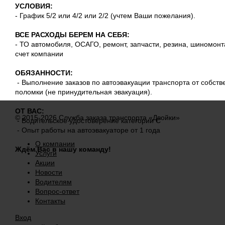
УСЛОВИЯ:
- График 5/2 или 4/2 или 2/2 (учтем Ваши пожелания).
ВСЕ РАСХОДЫ БЕРЕМ НА СЕБЯ:
- ТО автомобиля, ОСАГО, ремонт, запчасти, резина, шиномонт
счет компании
ОБЯЗАННОСТИ:
- Выполнение заказов по автоэвакуации транспорта от собств
поломки (не принудительная эвакуация).
ОТ ВАС:
© 2015-2026 Служба заказа транспорта «Двойки»
- Водительское удостоверение категории С
- Опыт работы на автоэвакуаторе от 1 года
О компании
Ждём Вас в нашу команду!
Услуги
Акции
Новости
Водителям
Вопрос-ответ
Контакты
Вход