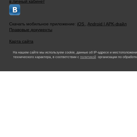
в личный кабинет
Скачать мобильное приложение:
iOS
,
Android |
APK-файл
Правовые документы
Карта сайта
На нашем сайте мы используем cookie, данные об IP-адресе и местоположен
технического характера, в соответствии с
политикой
организации по обработк