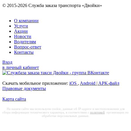
© 2015-2026 Служба заказа транспорта «Двойки»
О компании
Услуги
Акции
Новости
Водителям
Вопрос-ответ
Контакты
Вход
в личный кабинет
Скачать мобильное приложение:
iOS
,
Android |
APK-файл
Правовые документы
Карта сайта
На нашем сайте мы используем cookie, данные об IP-адресе и местоположении для
сбора информации технического характера, в соответствии с
политикой
организации по
обработке персональных данных.